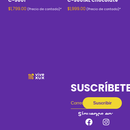
C-5601
C-5601AL Chocolate
$
1,799.00
$
1,999.00
SUSCRÍBET
Suscribir
Síguenos en: